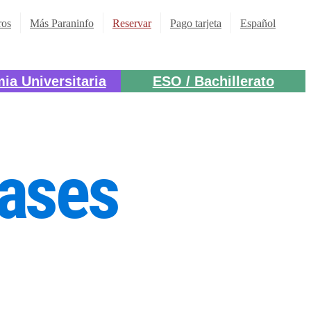
ros
Más Paraninfo
Reservar
Pago tarjeta
Español
ia Universitaria
ESO / Bachillerato
lases