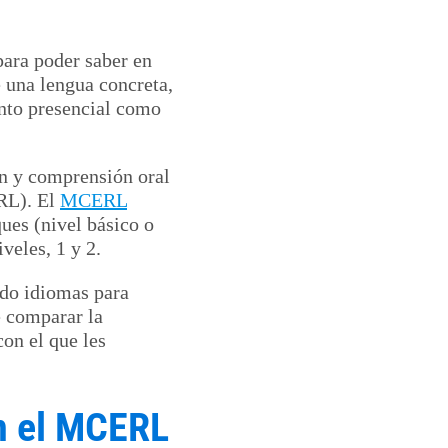
para poder saber en
 una lengua concreta,
anto presencial como
ón y comprensión oral
RL). El
MCERL
ues (nivel básico o
veles, 1 y 2.
ado idiomas para
e comparar la
on el que les
ún el MCERL