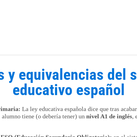
s y equivalencias del 
educativo español
rimaria:
La ley educativa española dice que tras acabar
 alumno tiene (o debería tener) un
nivel A1 de inglés
, 
la ESO (Educación Secundaria Obligatoria):
en el sis