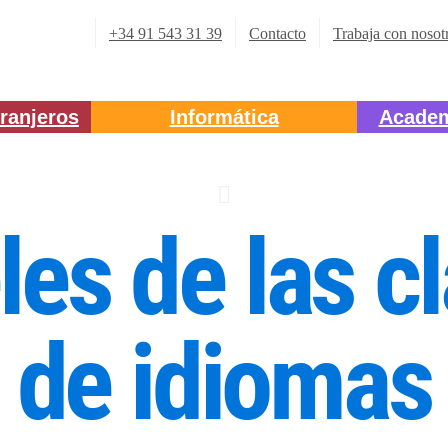
+34 91 543 31 39
Contacto
Trabaja con nosot
ranjeros
Informática
Academ
les de las c
de idiomas