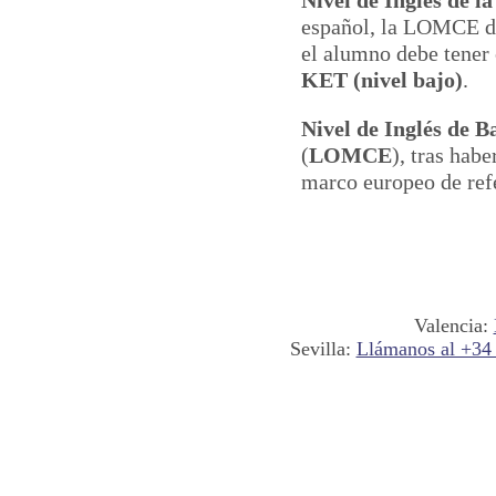
español, la LOMCE dic
el alumno debe tene
KET (nivel bajo)
.
Nivel de Inglés de B
(
LOMCE
), tras hab
marco europeo de ref
Valencia:
Sevilla:
Llámanos al +34