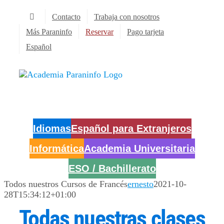
Saltar
Contacto
Trabaja con nosotros
al
contenido
Más Paraninfo
Reservar
Pago tarjeta
Español
Idiomas
Español para Extranjeros
Informática
Academia Universitaria
ESO / Bachillerato
Todos nuestros Cursos de Francés
ernesto
2021-10-
28T15:34:12+01:00
Todas nuestras clases