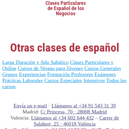
Clases Particulares
de Español de los
Negocios
Otras clases de español
Larga Duración y Año Sabático
Clases Particulares y
Online
Cursos de Verano para Jóvenes
Cursos Generales
Grupos
Experiencias
Formación Profesores
Exámenes
Prácticas Laborales
Cursos Especiales
Intensivos
Todos los
cursos
Envía un e-mail
·
Llámanos al +34 91 543 31 39
Madrid:
C/ Princesa, 70 · 28008 Madrid
Valencia:
Llámanos al +34 602 644 432
–
Carrer de
Salabert, 25 · 46018 València