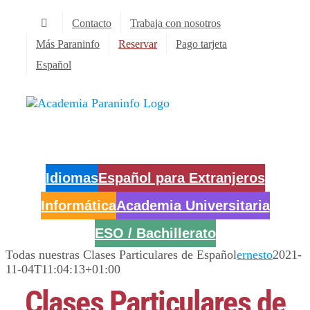
Saltar
Contacto
Trabaja con nosotros
al
contenido
Más Paraninfo
Reservar
Pago tarjeta
Español
Idiomas
Español para Extranjeros
Informática
Academia Universitaria
ESO / Bachillerato
Todas nuestras Clases Particulares de Español
ernesto
2021-
11-04T11:04:13+01:00
Clases Particulares de