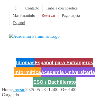
Saltar
Contacto
Trabaja con nosotros
al
contenido
Más Paraninfo
Reservar
Pago tarjeta
Español
Idiomas
Español para Extranjeros
Informática
Academia Universitaria
ESO / Bachillerato
Home
ernesto
2025-05-28T12:00:03+01:00
Cargando...