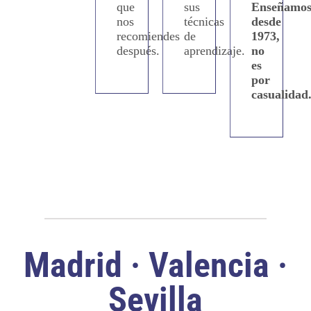
que
sus
Enseñamo
nos
técnicas
desde
recomiendes
de
1973,
después.
aprendizaje.
no
es
por
casualidad
Madrid · Valencia ·
Sevilla