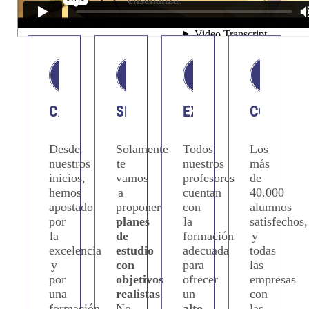
enseñanza:
CALIDAD
SERIEDAD
EXPERIENCIA
CONFIAN
Desde
Solamente
Todos
Los
nuestros
te
nuestros
más
inicios,
vamos
profesores
de
hemos
a
cuentan
40.000
apostado
proponer
con
alumnos
por
planes
la
satisfechos,
la
de
formación
y
excelencia
estudio
adecuada
todas
y
con
para
las
por
objetivos
ofrecer
empresas
una
realistas
.
un
con
formación
No
alto
las