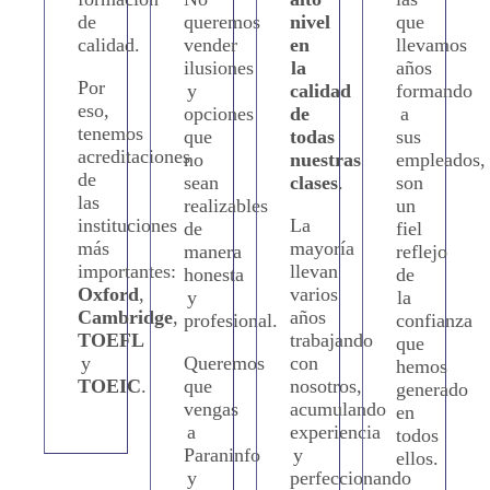
de
queremos
nivel
que
calidad.
vender
en
llevamos
ilusiones
la
años
Por
y
calidad
formando
eso,
opciones
de
a
tenemos
que
todas
sus
acreditaciones
no
nuestras
empleados,
de
sean
clases
.
son
las
realizables
un
instituciones
La
de
fiel
más
mayoría
manera
reflejo
importantes:
llevan
honesta
de
Oxford
,
varios
y
la
Cambridge
,
años
profesional.
confianza
TOEFL
trabajando
que
y
Queremos
con
hemos
TOEIC
.
que
nosotros,
generado
vengas
acumulando
en
a
experiencia
todos
Paraninfo
y
ellos.
y
perfeccionando