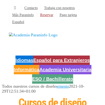
Saltar
Contacto
Trabaja con nosotros
al
contenido
Más Paraninfo
Reservar
Pago tarjeta
Español
Idiomas
Español para Extranjeros
Informática
Academia Universitaria
ESO / Bachillerato
Todos nuestros cursos de diseño
ernesto
2021-10-
29T12:51:34+01:00
Cursos de diseño