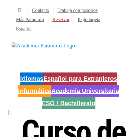
Saltar
Contacto
Trabaja con nosotros
al
contenido
Más Paraninfo
Reservar
Pago tarjeta
Español
Idiomas
Español para Extranjeros
Informática
Academia Universitaria
ESO / Bachillerato
Curso de