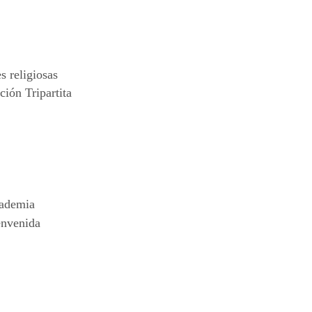
 religiosas
ión Tripartita
cademia
envenida