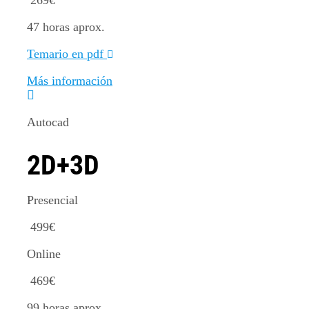
269
€
47 horas aprox.
Temario en pdf
Más información
Autocad
2D+3D
Presencial
499
€
Online
469
€
99 horas aprox.