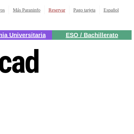
ros
Más Paraninfo
Reservar
Pago tarjeta
Español
ia Universitaria
ESO / Bachillerato
ocad