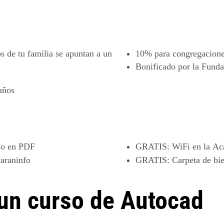
 de tu familia se apuntan a un
10%
para congregaciones
Bonificado por la
Fundac
años
so en PDF
GRATIS
: WiFi en la A
araninfo
GRATIS
: Carpeta de bi
 un curso de Autocad