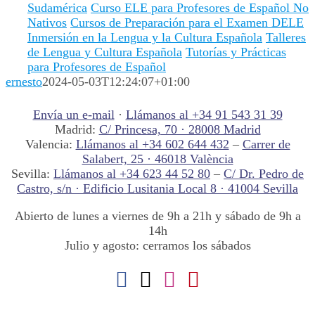
Sudamérica
Curso ELE para Profesores de Español No
Nativos
Cursos de Preparación para el Examen DELE
Inmersión en la Lengua y la Cultura Española
Talleres
de Lengua y Cultura Española
Tutorías y Prácticas
para Profesores de Español
ernesto
2024-05-03T12:24:07+01:00
Envía un e-mail
·
Llámanos al +34 91 543 31 39
Madrid:
C/ Princesa, 70 · 28008 Madrid
Valencia:
Llámanos al +34 602 644 432
–
Carrer de
Salabert, 25 · 46018 València
Sevilla:
Llámanos al +34 623 44 52 80
–
C/ Dr. Pedro de
Castro, s/n · Edificio Lusitania Local 8 · 41004 Sevilla
Abierto de lunes a viernes de 9h a 21h y sábado de 9h a
14h
Julio y agosto: cerramos los sábados