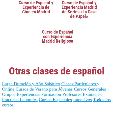
Curso de Español y
Curso de Español y
Experiencia de
Experiencia Madrid
Cine en Madrid
de Series «La Casa
de Papel»
Curso de Español
con Experiencia
Madrid Religioso
Otras clases de español
Larga Duración y Año Sabático
Clases Particulares y
Online
Cursos de Verano para Jóvenes
Cursos Generales
Grupos
Experiencias
Formación Profesores
Exámenes
Prácticas Laborales
Cursos Especiales
Intensivos
Todos los
cursos