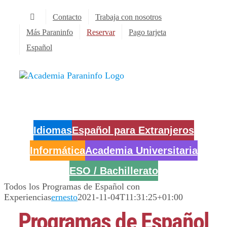
Saltar
Contacto
Trabaja con nosotros
al
contenido
Más Paraninfo
Reservar
Pago tarjeta
Español
Idiomas
Español para Extranjeros
Informática
Academia Universitaria
ESO / Bachillerato
Todos los Programas de Español con
Experiencias
ernesto
2021-11-04T11:31:25+01:00
Programas de Español