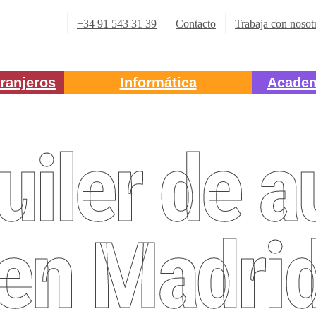
+34 91 543 31 39
Contacto
Trabaja con nosot
ranjeros
Informática
Academ
uiler de a
en Madri