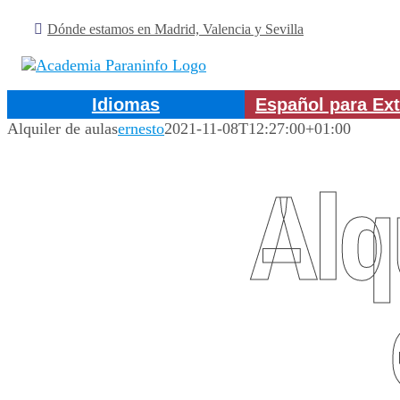
Saltar
Dónde estamos en Madrid, Valencia y Sevilla
al
contenido
Idiomas
Español para Ext
Alquiler de aulas
ernesto
2021-11-08T12:27:00+01:00
Alq