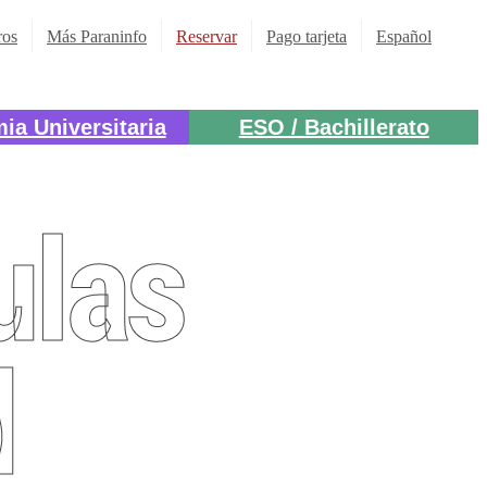
ros
Más Paraninfo
Reservar
Pago tarjeta
Español
ia Universitaria
ESO / Bachillerato
ulas
d