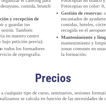
 organizar el catering para
Fotocopias en blanco y
n desayuno, comida, brunch
Fotocopias en color: 0,
Gestión de reservas:
s
ión y recepción de
encantados de ayudarte 
r y guardar tus
comidas, hoteles, cóctel
y sesión. También
recogida en el aeropuer
ía en nuestro centro
Mantenimiento y limp
y bajo petición previa).
mantenimiento y limpie
a:
todos los formadores
zonas comunes en unas
rvicio de reprografía.
la formación.
Precios
 a cualquier tipo de curso, seminarios, sesiones format
realizamos se calcula en función de las necesidades de 