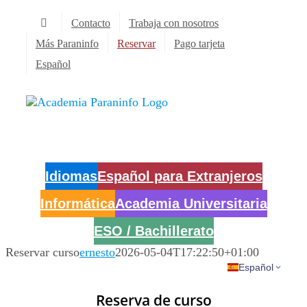
Saltar
Contacto
Trabaja con nosotros
al
contenido
Más Paraninfo
Reservar
Pago tarjeta
Español
Idiomas
Español para Extranjeros
Informática
Academia Universitaria
ESO / Bachillerato
Reservar curso
ernesto
2026-05-04T17:22:50+01:00