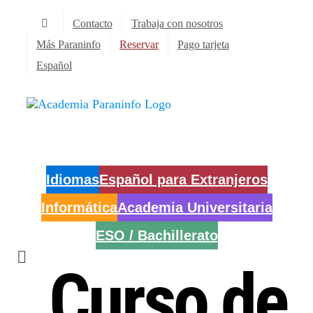
Saltar
Contacto
Trabaja con nosotros
al
contenido
Más Paraninfo
Reservar
Pago tarjeta
Español
Idiomas
Español para Extranjeros
Informática
Academia Universitaria
ESO / Bachillerato
Curso de