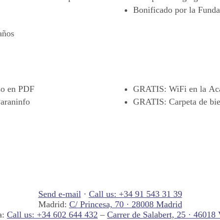
Bonificado por la
Fundac
años
so en PDF
GRATIS
: WiFi en la A
araninfo
GRATIS
: Carpeta de bi
Send e-mail
·
Call us: +34 91 543 31 39
Madrid:
C/ Princesa, 70 · 28008 Madrid
a:
Call us: +34 602 644 432
–
Carrer de Salabert, 25 · 46018 