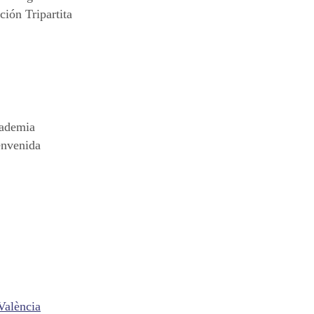
ión Tripartita
cademia
envenida
València