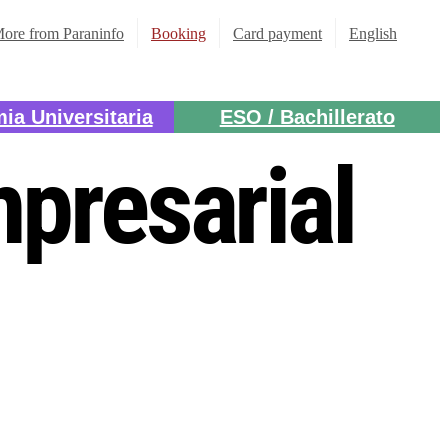
ore from Paraninfo
Booking
Card payment
English
ia Universitaria
ESO / Bachillerato
presarial