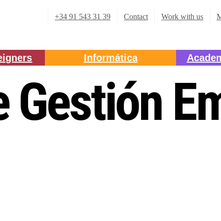
+34 91 543 31 39
Contact
Work with us
M
eigners
Informática
Academ
 Gestión Em