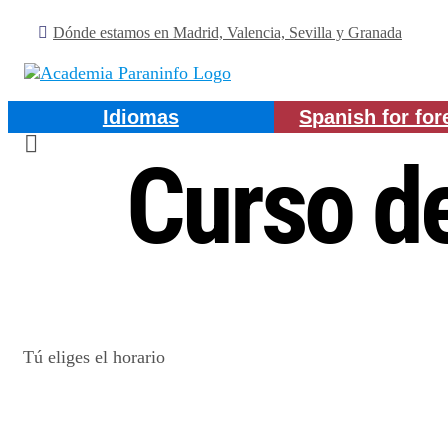
Skip
Dónde estamos en Madrid, Valencia, Sevilla y Granada
to
content
Idiomas
Spanish for for
Curso de
Tú eliges el horario