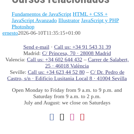
Fundamentos de JavaScript
HTML + CSS +
JavaScript Avanzado
Illustrator
JavaScript y PHP
Photoshop
ernesto
2026-06-10T11:35:15+01:00
Send e-mail
·
Call us: +34 91 543 31 39
Madrid:
C/ Princesa, 70 · 28008 Madrid
Valencia:
Call us: +34 602 644 432
–
Carrer de Salabert,
25 · 46018 València
Seville:
Call us: +34 623 44 52 80
–
C/ Dr. Pedro de
Castro, s/n · Edificio Lusitania Local 8 · 41004 Sevilla
Open Monday to Friday from 9 a.m. to 9 p.m. and
Saturday from 9 a.m. to 2 p.m.
July and August: we close on Saturdays