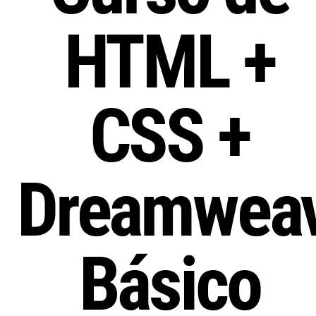
HTML +
CSS +
Dreamwea
Básico