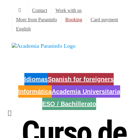
Skip
Contact
Work with us
to
content
More from Paraninfo
Booking
Card payment
English
Idiomas
Spanish for foreigners
Informática
Academia Universitaria
ESO / Bachillerato
Curso de