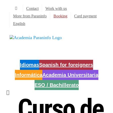
Skip
Contact
Work with us
to
content
More from Paraninfo
Booking
Card payment
English
Idiomas
Spanish for foreigners
Informática
Academia Universitaria
ESO / Bachillerato
Curso de