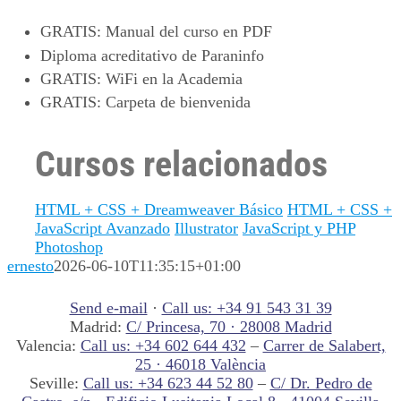
GRATIS
: Manual del curso en PDF
Diploma acreditativo de Paraninfo
GRATIS
: WiFi en la Academia
GRATIS
: Carpeta de bienvenida
Cursos relacionados
HTML + CSS + Dreamweaver Básico
HTML + CSS +
JavaScript Avanzado
Illustrator
JavaScript y PHP
Photoshop
ernesto
2026-06-10T11:35:15+01:00
Send e-mail
·
Call us: +34 91 543 31 39
Madrid:
C/ Princesa, 70 · 28008 Madrid
Valencia:
Call us: +34 602 644 432
–
Carrer de Salabert,
25 · 46018 València
Seville:
Call us: +34 623 44 52 80
–
C/ Dr. Pedro de