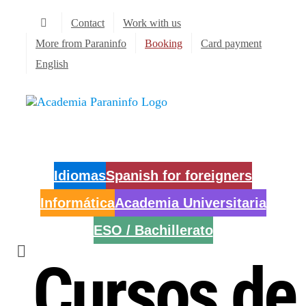
Skip
Contact
Work with us
to
content
More from Paraninfo
Booking
Card payment
English
Idiomas
Spanish for foreigners
Informática
Academia Universitaria
ESO / Bachillerato
Cursos de