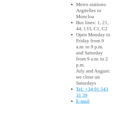
Metro stations:
Argüelles or
Moncloa
Bus lines: 1, 21,
44, 133, C1, C2
Open Monday to
Friday from 9
a.m. to 9 p.m.
and Saturday
from 9 a.m. to 2
p.m.
July and August:
we close on
Saturdays
Tel: +34 91 543
31 39
E-mail