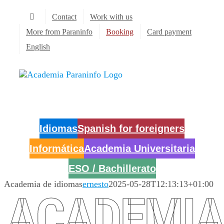
Skip
Contact
Work with us
to
content
More from Paraninfo
Booking
Card payment
English
Idiomas
Spanish for foreigners
Informática
Academia Universitaria
ESO / Bachillerato
Academia de idiomas
ernesto
2025-05-28T12:13:13+01:00
ACADEMIA