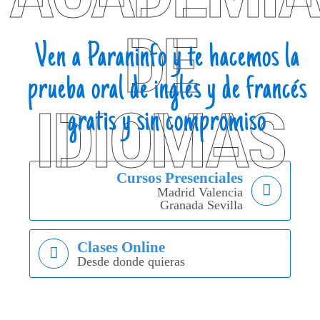
DE
Ven a Paraninfo y te hacemos la
prueba oral de inglés y de francés
IDIOMAS
gratis
y
sin compromiso
Cursos Presenciales
Madrid Valencia
Granada Sevilla
Clases Online
Desde donde quieras