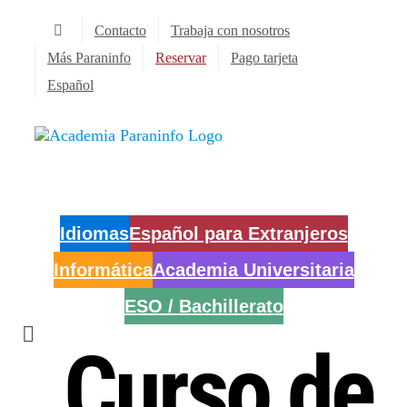
Saltar
Contacto
Trabaja con nosotros
al
contenido
Más Paraninfo
Reservar
Pago tarjeta
Español
Idiomas
Español para Extranjeros
Informática
Academia Universitaria
ESO / Bachillerato
Curso de