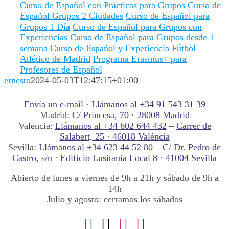
Curso de Español con Prácticas para Grupos
Curso de
Español Grupos 2 Ciudades
Curso de Español para
Grupos 1 Día
Curso de Español para Grupos con
Experiencias
Curso de Español para Grupos desde 1
semana
Curso de Español y Experiencia Fútbol
Atlético de Madrid
Programa Erasmus+ para
Profesores de Español
ernesto
2024-05-03T12:47:15+01:00
Envía un e-mail
·
Llámanos al +34 91 543 31 39
Madrid:
C/ Princesa, 70 · 28008 Madrid
Valencia:
Llámanos al +34 602 644 432
–
Carrer de
Salabert, 25 · 46018 València
Sevilla:
Llámanos al +34 623 44 52 80
–
C/ Dr. Pedro de
Castro, s/n · Edificio Lusitania Local 8 · 41004 Sevilla
Abierto de lunes a viernes de 9h a 21h y sábado de 9h a
14h
Julio y agosto: cerramos los sábados